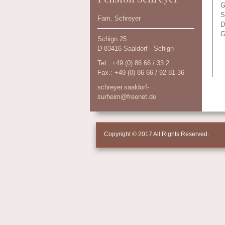
G
S
Fam. Schreyer
D
G
Schign 25
D-83416 Saaldorf - Schign
Tel.: +49 (0) 86 66 / 33 2
Fax.: +49 (0) 86 66 / 92 81 36
schreyer.saaldorf-
surheim@freenet.de
Copyright © 2017 All Rights Reserved.